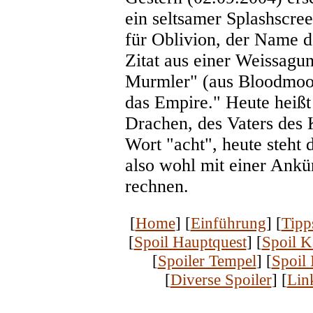
ein seltsamer Splashscre
für Oblivion, der Name 
Zitat aus einer Weissagun
Murmler" (aus Bloodmoon)
das Empire." Heute heißt 
Drachen, des Vaters des 
Wort "acht", heute steht 
also wohl mit einer Ankü
rechnen.
[
Home
] [
Einführung
] [
Tipp
[
Spoil Hauptquest
] [
Spoil K
[
Spoiler Tempel
] [
Spoil
[
Diverse Spoiler
] [
Lin