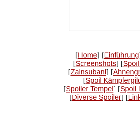
[
Home
] [
Einführung
[
Screenshots
] [
Spoi
[
Zainsubani
] [
Ahneng
[
Spoil Kämpfergil
[
Spoiler Tempel
] [
Spoil
[
Diverse Spoiler
] [
Lin